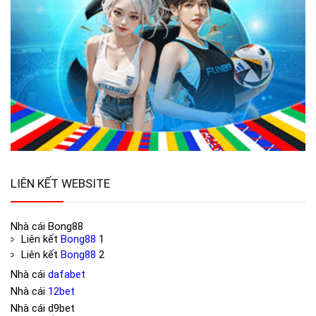
LIÊN KẾT WEBSITE
Nhà cái
Bong88
Liên kết
Bong88
1
Liên kết
Bong88
2
Nhà cái
dafabet
Nhà cái
12bet
Nhà cái
d9bet