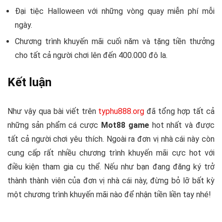
Đại tiệc Halloween với những vòng quay miễn phí mỗi
ngày.
Chương trình khuyến mãi cuối năm và tặng tiền thưởng
cho tất cả người chơi lên đến 400.000 đô la.
Kết luận
Như vậy qua bài viết trên
typhu888.org
đã tổng hợp tất cả
những sản phẩm cá cược
Mot88 game
hot nhất và được
tất cả người chơi yêu thích. Ngoài ra đơn vị nhà cái này còn
cung cấp rất nhiều chương trình khuyến mãi cực hot với
điều kiện tham gia cụ thể. Nếu như bạn đang đăng ký trở
thành thành viên của đơn vị nhà cái này, đừng bỏ lỡ bất kỳ
một chương trình khuyến mãi nào để nhận tiền liền tay nhé!