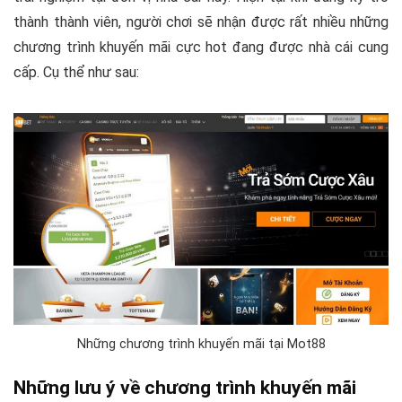
thành thành viên, người chơi sẽ nhận được rất nhiều những
chương trình khuyến mãi cực hot đang được nhà cái cung
cấp. Cụ thể như sau:
Những chương trình khuyến mãi tại Mot88
Những lưu ý về chương trình khuyến mãi