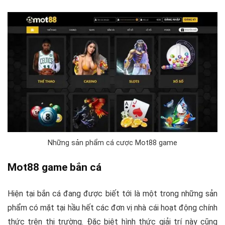
Những sản phẩm cá cược Mot88 game
Mot88 game bắn cá
Hiện tại bắn cá đang được biết tới là một trong những sản
phẩm có mặt tại hầu hết các đơn vị nhà cái hoạt động chính
thức trên thị trường. Đặc biệt hình thức giải trí này cũng