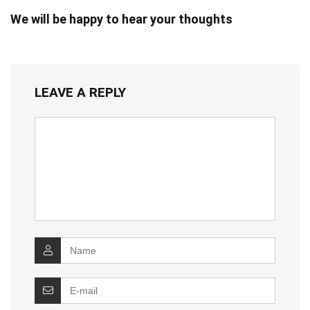
We will be happy to hear your thoughts
LEAVE A REPLY