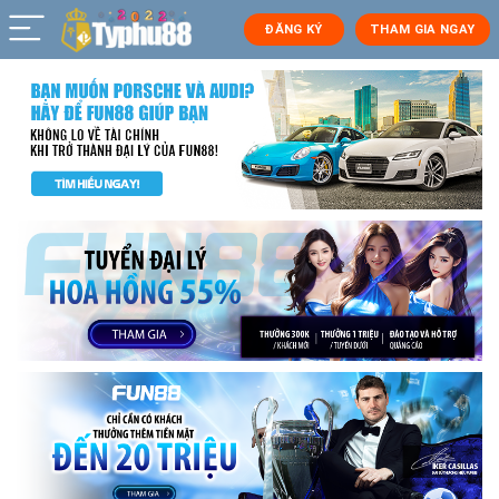
ĐĂNG KÝ
THAM GIA NGAY