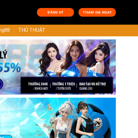
ĐĂNG KÝ
THAM GIA NGAY
ong88
THỦ THUẬT