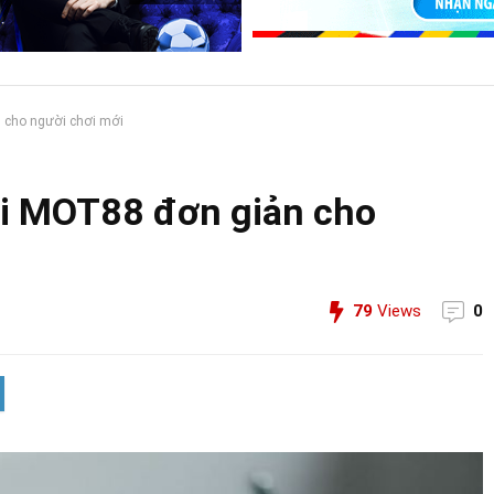
 cho người chơi mới
ại MOT88 đơn giản cho
79
Views
0