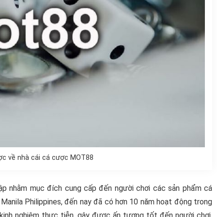
ược về nhà cái cá cược MOT88
ập nhằm mục đích cung cấp đến người chơi các sản phẩm cá
anila Philippines, đến nay đã có hơn 10 năm hoạt động trong
 kinh nghiệm thực tiễn, gây được ấn tượng tốt đến người chơi.