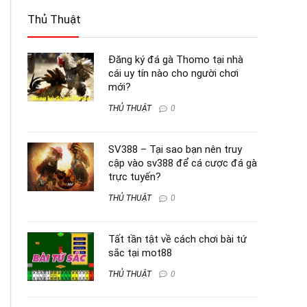
Thủ Thuật
Đăng ký đá gà Thomo tại nhà
cái uy tín nào cho người chơi
mới?
THỦ THUẬT
0
SV388 – Tại sao bạn nên truy
cập vào sv388 để cá cược đá gà
trực tuyến?
THỦ THUẬT
0
Tất tần tật về cách chơi bài tứ
sắc tại mot88
THỦ THUẬT
0