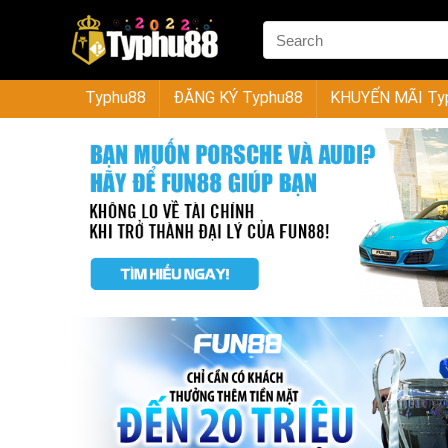
Typhu88
ĐĂNG KÝ Typhu88
KHUYẾN MÃI Ty