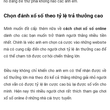
nó đáng để thử phải không nào các anh em.
Chọn đánh xổ số theo tỷ lệ trả thưởng cao
Mình muốn đề cấp thêm nữa về
cách chơi xổ số online
dành cho các bạn muốn trở thành người thắng nhiều tiền
nhất. Chính là việc anh em chọn cá cược vào những website
mà có cung cấp đến cho người chơi tỷ lệ ăn thưởng cao để
có thể chạm tới được cơ hội chiến thắng lớn.
Điều này không chỉ khiến cho anh em có thể nhận được về
số thưởng lớn mà theo đó kể cả thắng những giải nhỏ người
chơi vẫn có được tỷ lệ ăn cược cao bù lại được số vốn cho
mình. Hiện nay thì nhiều người chơi rất thích tham gia chơi
xổ số online ở những nhà cái trực tuyến.