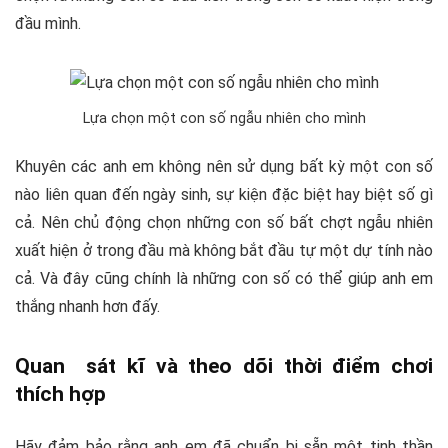
đầu mình.
Lựa chọn một con số ngẫu nhiên cho mình
Khuyên các anh em không nên sử dụng bất kỳ một con số
nào liên quan đến ngày sinh, sự kiện đặc biệt hay biệt số gì
cả. Nên chủ động chọn những con số bất chợt ngẫu nhiên
xuất hiện ở trong đầu mà không bắt đầu tự một dự tính nào
cả. Và đây cũng chính là những con số có thể giúp anh em
thắng nhanh hơn đấy.
Quan sát kĩ và theo dõi thời điểm chơi
thích hợp
Hãy đảm bảo rằng anh em đã chuẩn bị sẵn một tinh thần