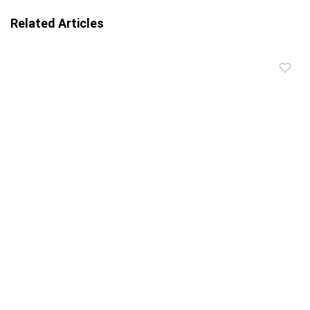
Related Articles