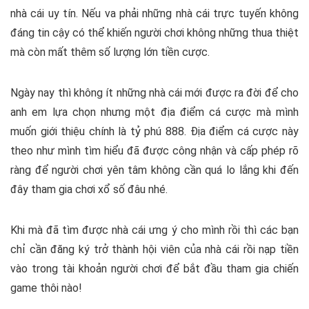
nhà cái uy tín. Nếu va phải những nhà cái trực tuyến không
đáng tin cậy có thể khiến người chơi không những thua thiệt
mà còn mất thêm số lượng lớn tiền cược.
Ngày nay thì không ít những nhà cái mới được ra đời để cho
anh em lựa chọn nhưng một địa điểm cá cược mà mình
muốn giới thiệu chính là tỷ phú 888. Địa điểm cá cược này
theo như mình tìm hiểu đã được công nhận và cấp phép rõ
ràng để người chơi yên tâm không cần quá lo lắng khi đến
đây tham gia chơi xổ số đâu nhé.
Khi mà đã tìm được nhà cái ưng ý cho mình rồi thì các bạn
chỉ cần đăng ký trở thành hội viên của nhà cái rồi nạp tiền
vào trong tài khoản người chơi để bắt đầu tham gia chiến
game thôi nào!