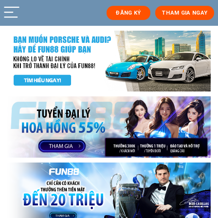
ĐĂNG KÝ
THAM GIA NGAY