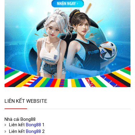
LIÊN KẾT WEBSITE
Nhà cái
Bong88
Liên kết
Bong88
1
Liên kết
Bong88
2