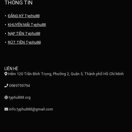
THÔNG TIN
ĐĂNG KÝ Typhu88
KHUYẾN MÃI Typhu88
NẠP TIỀN Typhu88
RÚT TIỀN Typhu88
LIÊN HỆ
Hẻm 120 Trần Bình Trọng, Phường 2, Quận 5, Thành phố Hồ Chí Minh
0989759794
typhu888.org
info.typhu888@gmail.com