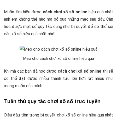
Muốn tìm hiểu được
cách chơi xổ số online
hiệu quả nhất
anh em không thể nào mà bỏ qua những mẹo sau đây. Cần
học được một số quy tắc cũng như bí quyết để có thể soi
cầu xổ số hiệu quả nhất nhé!
Mẹo cho cách chơi xổ số online hiệu quả
Khi mà các bạn đã học được
cách chơi xổ số online
thì sẽ
có thể đạt được nhiều thành tựu lớn hơn rất nhiều như
mong muốn của mình.
Tuân thủ quy tắc chơi xổ số trực tuyến
Điều đầu tiên trong bí quyết chơi xổ số online hiệu quả nhất