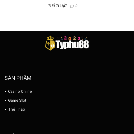
THỦ THUẬT
0
SẢN PHẨM
Casino Online
Game Slot
Thể Thao